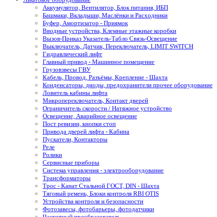
Аккумулятор, Вентилятор, Блок питания, ИБП
Башмаки, Вкладыши, Маслёнки и Расходники
Буфер, Амортизатор - Приямок
Вводные устройства, Клемные этажные коробки
Вызов-Приказ Указатель-Табло Связь-Освещение
Выключатель, Датчик, Переключатель, LIMIT SWITCH
Гидравлический лифт
Главный привод - Машинное помещение
Грузовзвесы ГВУ
Кабель, Провод, Разъёмы, Крепление - Шахта
Конденсаторы, диоды, предохранители прочее оборудование
Ловитель кабины лифта
Микропереключатель, Контакт дверей
Ограничитель скорости / Натяжное устройство
Освещение, Аварийное освещение
Пост ревизии, кнопки стоп
Привода дверей лифта - Кабина
Пускатели, Контакторы
Реле
Ролики
Сервисные приборы
Система управления - электрооборудование
Трансформаторы
Трос - Канат Стальной ГОСТ, DIN - Шахта
Тяговый ремень, Блоки контроля RBI OTIS
Устройства контроля и безопасности
Фотозавесы, фотобарьеры, фотодатчики
Частотный преобразователь