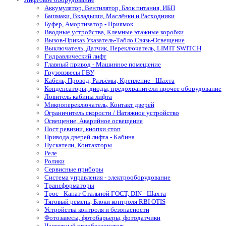
Аккумулятор, Вентилятор, Блок питания, ИБП
Башмаки, Вкладыши, Маслёнки и Расходники
Буфер, Амортизатор - Приямок
Вводные устройства, Клемные этажные коробки
Вызов-Приказ Указатель-Табло Связь-Освещение
Выключатель, Датчик, Переключатель, LIMIT SWITCH
Гидравлический лифт
Главный привод - Машинное помещение
Грузовзвесы ГВУ
Кабель, Провод, Разъёмы, Крепление - Шахта
Конденсаторы, диоды, предохранители прочее оборудование
Ловитель кабины лифта
Микропереключатель, Контакт дверей
Ограничитель скорости / Натяжное устройство
Освещение, Аварийное освещение
Пост ревизии, кнопки стоп
Привода дверей лифта - Кабина
Пускатели, Контакторы
Реле
Ролики
Сервисные приборы
Система управления - электрооборудование
Трансформаторы
Трос - Канат Стальной ГОСТ, DIN - Шахта
Тяговый ремень, Блоки контроля RBI OTIS
Устройства контроля и безопасности
Фотозавесы, фотобарьеры, фотодатчики
Частотный преобразователь