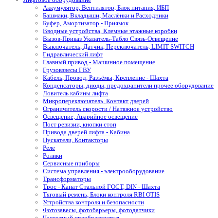
Аккумулятор, Вентилятор, Блок питания, ИБП
Башмаки, Вкладыши, Маслёнки и Расходники
Буфер, Амортизатор - Приямок
Вводные устройства, Клемные этажные коробки
Вызов-Приказ Указатель-Табло Связь-Освещение
Выключатель, Датчик, Переключатель, LIMIT SWITCH
Гидравлический лифт
Главный привод - Машинное помещение
Грузовзвесы ГВУ
Кабель, Провод, Разъёмы, Крепление - Шахта
Конденсаторы, диоды, предохранители прочее оборудование
Ловитель кабины лифта
Микропереключатель, Контакт дверей
Ограничитель скорости / Натяжное устройство
Освещение, Аварийное освещение
Пост ревизии, кнопки стоп
Привода дверей лифта - Кабина
Пускатели, Контакторы
Реле
Ролики
Сервисные приборы
Система управления - электрооборудование
Трансформаторы
Трос - Канат Стальной ГОСТ, DIN - Шахта
Тяговый ремень, Блоки контроля RBI OTIS
Устройства контроля и безопасности
Фотозавесы, фотобарьеры, фотодатчики
Частотный преобразователь