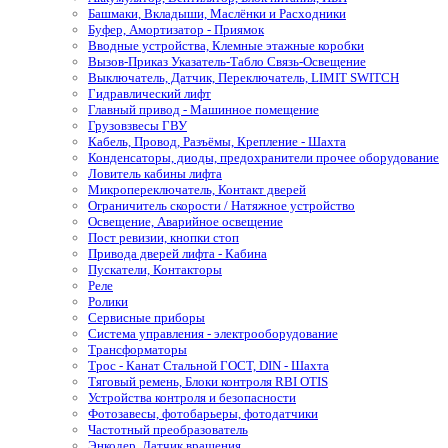
Башмаки, Вкладыши, Маслёнки и Расходники
Буфер, Амортизатор - Приямок
Вводные устройства, Клемные этажные коробки
Вызов-Приказ Указатель-Табло Связь-Освещение
Выключатель, Датчик, Переключатель, LIMIT SWITCH
Гидравлический лифт
Главный привод - Машинное помещение
Грузовзвесы ГВУ
Кабель, Провод, Разъёмы, Крепление - Шахта
Конденсаторы, диоды, предохранители прочее оборудование
Ловитель кабины лифта
Микропереключатель, Контакт дверей
Ограничитель скорости / Натяжное устройство
Освещение, Аварийное освещение
Пост ревизии, кнопки стоп
Привода дверей лифта - Кабина
Пускатели, Контакторы
Реле
Ролики
Сервисные приборы
Система управления - электрооборудование
Трансформаторы
Трос - Канат Стальной ГОСТ, DIN - Шахта
Тяговый ремень, Блоки контроля RBI OTIS
Устройства контроля и безопасности
Фотозавесы, фотобарьеры, фотодатчики
Частотный преобразователь
Энкодер, Датчик вращения