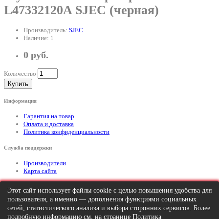
L47332120A SJEC (черная)
Производитель:
SJEC
Наличие: 1
0 руб.
Количество
Купить
Информация
Гарантия на товар
Оплата и доставка
Политика конфиденциальности
Служба поддержки
Производители
Карта сайта
Дополнительно
Этот сайт использует файлы cookie с целью повышения удобства для
пользователя, а именно — дополнения функциями социальных
Тел: +7 (495) 646-82-95
mailto:info@apexx.ru
сетей, статистического анализа и выбора сторонних сервисов. Более
подробную информацию см. на странице
Политика