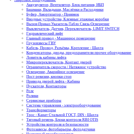
Аккумулятор, Вентилятор, Блок питания, ИБП
Башмаки, Вкладыши, Маслёнки и Расходники
Буфер, Амортизатор - Приямок
Вводные устройства, Клемные этажные коробки
Вызов-Приказ Указатель-Табло Связь-Освещение
Выключатель, Датчик, Переключатель, LIMIT SWITCH
Гидравлический лифт
Главный привод - Машинное помещение
Грузовзвесы ГВУ
Кабель, Провод, Разъёмы, Крепление - Шахта
Конденсаторы, диоды, предохранители прочее оборудование
Ловитель кабины лифта
Микропереключатель, Контакт дверей
Ограничитель скорости / Натяжное устройство
Освещение, Аварийное освещение
Пост ревизии, кнопки стоп
Привода дверей лифта - Кабина
Пускатели, Контакторы
Реле
Ролики
Сервисные приборы
Система управления - электрооборудование
Трансформаторы
Трос - Канат Стальной ГОСТ, DIN - Шахта
Тяговый ремень, Блоки контроля RBI OTIS
Устройства контроля и безопасности
Фотозавесы, фотобарьеры, фотодатчики
Частотный преобразователь