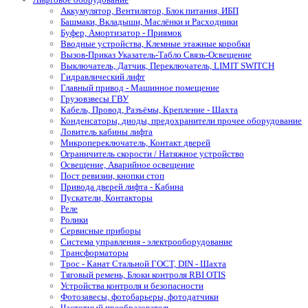
Аккумулятор, Вентилятор, Блок питания, ИБП
Башмаки, Вкладыши, Маслёнки и Расходники
Буфер, Амортизатор - Приямок
Вводные устройства, Клемные этажные коробки
Вызов-Приказ Указатель-Табло Связь-Освещение
Выключатель, Датчик, Переключатель, LIMIT SWITCH
Гидравлический лифт
Главный привод - Машинное помещение
Грузовзвесы ГВУ
Кабель, Провод, Разъёмы, Крепление - Шахта
Конденсаторы, диоды, предохранители прочее оборудование
Ловитель кабины лифта
Микропереключатель, Контакт дверей
Ограничитель скорости / Натяжное устройство
Освещение, Аварийное освещение
Пост ревизии, кнопки стоп
Привода дверей лифта - Кабина
Пускатели, Контакторы
Реле
Ролики
Сервисные приборы
Система управления - электрооборудование
Трансформаторы
Трос - Канат Стальной ГОСТ, DIN - Шахта
Тяговый ремень, Блоки контроля RBI OTIS
Устройства контроля и безопасности
Фотозавесы, фотобарьеры, фотодатчики
Частотный преобразователь