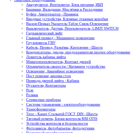
Аккумулятор, Вентилятор, Блок питания, ИБП
Башмаки, Вкладыши, Маслёнки и Расходники
Буфер, Амортизатор - Приямок
Вводные устройства, Клемные этажные коробки
Вызов-Приказ Указатель-Табло Связь-Освещение
Выключатель, Датчик, Переключатель, LIMIT SWITCH
Гидравлический лифт
Главный привод - Машинное помещение
Грузовзвесы ГВУ
Кабель, Провод, Разъёмы, Крепление - Шахта
Конденсаторы, диоды, предохранители прочее оборудование
Ловитель кабины лифта
Микропереключатель, Контакт дверей
Ограничитель скорости / Натяжное устройство
Освещение, Аварийное освещение
Пост ревизии, кнопки стоп
Привода дверей лифта - Кабина
Пускатели, Контакторы
Реле
Ролики
Сервисные приборы
Система управления - электрооборудование
Трансформаторы
Трос - Канат Стальной ГОСТ, DIN - Шахта
Тяговый ремень, Блоки контроля RBI OTIS
Устройства контроля и безопасности
Фотозавесы, фотобарьеры, фотодатчики
Частотный преобразователь