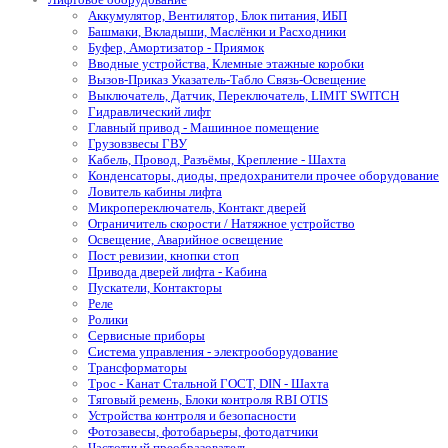
Аккумулятор, Вентилятор, Блок питания, ИБП
Башмаки, Вкладыши, Маслёнки и Расходники
Буфер, Амортизатор - Приямок
Вводные устройства, Клемные этажные коробки
Вызов-Приказ Указатель-Табло Связь-Освещение
Выключатель, Датчик, Переключатель, LIMIT SWITCH
Гидравлический лифт
Главный привод - Машинное помещение
Грузовзвесы ГВУ
Кабель, Провод, Разъёмы, Крепление - Шахта
Конденсаторы, диоды, предохранители прочее оборудование
Ловитель кабины лифта
Микропереключатель, Контакт дверей
Ограничитель скорости / Натяжное устройство
Освещение, Аварийное освещение
Пост ревизии, кнопки стоп
Привода дверей лифта - Кабина
Пускатели, Контакторы
Реле
Ролики
Сервисные приборы
Система управления - электрооборудование
Трансформаторы
Трос - Канат Стальной ГОСТ, DIN - Шахта
Тяговый ремень, Блоки контроля RBI OTIS
Устройства контроля и безопасности
Фотозавесы, фотобарьеры, фотодатчики
Частотный преобразователь