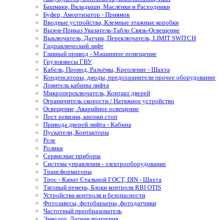
Башмаки, Вкладыши, Маслёнки и Расходники
Буфер, Амортизатор - Приямок
Вводные устройства, Клемные этажные коробки
Вызов-Приказ Указатель-Табло Связь-Освещение
Выключатель, Датчик, Переключатель, LIMIT SWITCH
Гидравлический лифт
Главный привод - Машинное помещение
Грузовзвесы ГВУ
Кабель, Провод, Разъёмы, Крепление - Шахта
Конденсаторы, диоды, предохранители прочее оборудование
Ловитель кабины лифта
Микропереключатель, Контакт дверей
Ограничитель скорости / Натяжное устройство
Освещение, Аварийное освещение
Пост ревизии, кнопки стоп
Привода дверей лифта - Кабина
Пускатели, Контакторы
Реле
Ролики
Сервисные приборы
Система управления - электрооборудование
Трансформаторы
Трос - Канат Стальной ГОСТ, DIN - Шахта
Тяговый ремень, Блоки контроля RBI OTIS
Устройства контроля и безопасности
Фотозавесы, фотобарьеры, фотодатчики
Частотный преобразователь
Энкодер, Датчик вращения