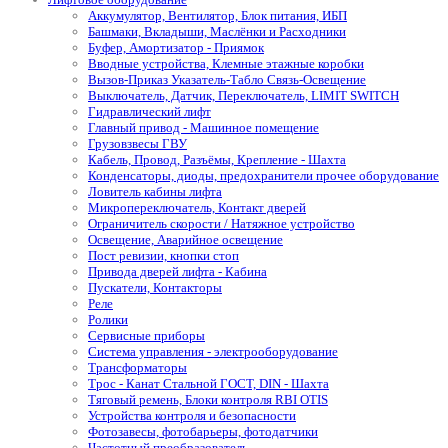
Аккумулятор, Вентилятор, Блок питания, ИБП
Башмаки, Вкладыши, Маслёнки и Расходники
Буфер, Амортизатор - Приямок
Вводные устройства, Клемные этажные коробки
Вызов-Приказ Указатель-Табло Связь-Освещение
Выключатель, Датчик, Переключатель, LIMIT SWITCH
Гидравлический лифт
Главный привод - Машинное помещение
Грузовзвесы ГВУ
Кабель, Провод, Разъёмы, Крепление - Шахта
Конденсаторы, диоды, предохранители прочее оборудование
Ловитель кабины лифта
Микропереключатель, Контакт дверей
Ограничитель скорости / Натяжное устройство
Освещение, Аварийное освещение
Пост ревизии, кнопки стоп
Привода дверей лифта - Кабина
Пускатели, Контакторы
Реле
Ролики
Сервисные приборы
Система управления - электрооборудование
Трансформаторы
Трос - Канат Стальной ГОСТ, DIN - Шахта
Тяговый ремень, Блоки контроля RBI OTIS
Устройства контроля и безопасности
Фотозавесы, фотобарьеры, фотодатчики
Частотный преобразователь