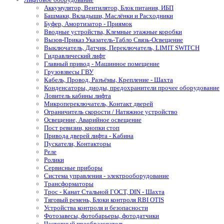
Аккумулятор, Вентилятор, Блок питания, ИБП
Башмаки, Вкладыши, Маслёнки и Расходники
Буфер, Амортизатор - Приямок
Вводные устройства, Клемные этажные коробки
Вызов-Приказ Указатель-Табло Связь-Освещение
Выключатель, Датчик, Переключатель, LIMIT SWITCH
Гидравлический лифт
Главный привод - Машинное помещение
Грузовзвесы ГВУ
Кабель, Провод, Разъёмы, Крепление - Шахта
Конденсаторы, диоды, предохранители прочее оборудование
Ловитель кабины лифта
Микропереключатель, Контакт дверей
Ограничитель скорости / Натяжное устройство
Освещение, Аварийное освещение
Пост ревизии, кнопки стоп
Привода дверей лифта - Кабина
Пускатели, Контакторы
Реле
Ролики
Сервисные приборы
Система управления - электрооборудование
Трансформаторы
Трос - Канат Стальной ГОСТ, DIN - Шахта
Тяговый ремень, Блоки контроля RBI OTIS
Устройства контроля и безопасности
Фотозавесы, фотобарьеры, фотодатчики
Частотный преобразователь