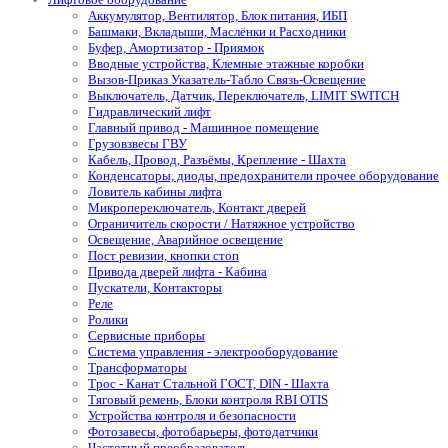
Аккумулятор, Вентилятор, Блок питания, ИБП
Башмаки, Вкладыши, Маслёнки и Расходники
Буфер, Амортизатор - Приямок
Вводные устройства, Клемные этажные коробки
Вызов-Приказ Указатель-Табло Связь-Освещение
Выключатель, Датчик, Переключатель, LIMIT SWITCH
Гидравлический лифт
Главный привод - Машинное помещение
Грузовзвесы ГВУ
Кабель, Провод, Разъёмы, Крепление - Шахта
Конденсаторы, диоды, предохранители прочее оборудование
Ловитель кабины лифта
Микропереключатель, Контакт дверей
Ограничитель скорости / Натяжное устройство
Освещение, Аварийное освещение
Пост ревизии, кнопки стоп
Привода дверей лифта - Кабина
Пускатели, Контакторы
Реле
Ролики
Сервисные приборы
Система управления - электрооборудование
Трансформаторы
Трос - Канат Стальной ГОСТ, DIN - Шахта
Тяговый ремень, Блоки контроля RBI OTIS
Устройства контроля и безопасности
Фотозавесы, фотобарьеры, фотодатчики
Частотный преобразователь