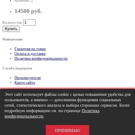
Наличие: 2
14500 руб.
Количество
Купить
Информация
Гарантия на товар
Оплата и доставка
Политика конфиденциальности
Служба поддержки
Производители
Карта сайта
Дополнительно
Этот сайт использует файлы cookie с целью повышения удобства для
пользователя, а именно — дополнения функциями социальных
Тел: +7 (495) 646-82-95
mailto:info@apexx.ru
сетей, статистического анализа и выбора сторонних сервисов. Более
подробную информацию см. на странице
Политика
Вся информация и цены на товар, размещенные на данном сайте, носят
конфиденциальности
.
информационный характер и ни при каких обстоятельствах не является
публичной офертой!
ПРИНИМАЮ
APEXX 7 © 2026