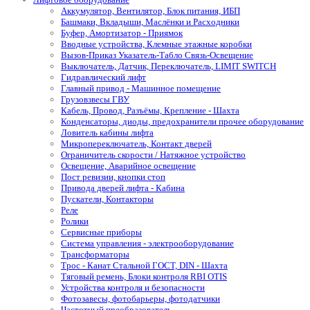
Аккумулятор, Вентилятор, Блок питания, ИБП
Башмаки, Вкладыши, Маслёнки и Расходники
Буфер, Амортизатор - Приямок
Вводные устройства, Клемные этажные коробки
Вызов-Приказ Указатель-Табло Связь-Освещение
Выключатель, Датчик, Переключатель, LIMIT SWITCH
Гидравлический лифт
Главный привод - Машинное помещение
Грузовзвесы ГВУ
Кабель, Провод, Разъёмы, Крепление - Шахта
Конденсаторы, диоды, предохранители прочее оборудование
Ловитель кабины лифта
Микропереключатель, Контакт дверей
Ограничитель скорости / Натяжное устройство
Освещение, Аварийное освещение
Пост ревизии, кнопки стоп
Привода дверей лифта - Кабина
Пускатели, Контакторы
Реле
Ролики
Сервисные приборы
Система управления - электрооборудование
Трансформаторы
Трос - Канат Стальной ГОСТ, DIN - Шахта
Тяговый ремень, Блоки контроля RBI OTIS
Устройства контроля и безопасности
Фотозавесы, фотобарьеры, фотодатчики
Частотный преобразователь