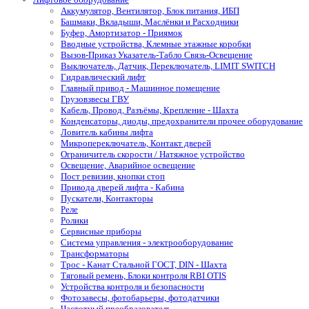
Аккумулятор, Вентилятор, Блок питания, ИБП
Башмаки, Вкладыши, Маслёнки и Расходники
Буфер, Амортизатор - Приямок
Вводные устройства, Клемные этажные коробки
Вызов-Приказ Указатель-Табло Связь-Освещение
Выключатель, Датчик, Переключатель, LIMIT SWITCH
Гидравлический лифт
Главный привод - Машинное помещение
Грузовзвесы ГВУ
Кабель, Провод, Разъёмы, Крепление - Шахта
Конденсаторы, диоды, предохранители прочее оборудование
Ловитель кабины лифта
Микропереключатель, Контакт дверей
Ограничитель скорости / Натяжное устройство
Освещение, Аварийное освещение
Пост ревизии, кнопки стоп
Привода дверей лифта - Кабина
Пускатели, Контакторы
Реле
Ролики
Сервисные приборы
Система управления - электрооборудование
Трансформаторы
Трос - Канат Стальной ГОСТ, DIN - Шахта
Тяговый ремень, Блоки контроля RBI OTIS
Устройства контроля и безопасности
Фотозавесы, фотобарьеры, фотодатчики
Частотный преобразователь