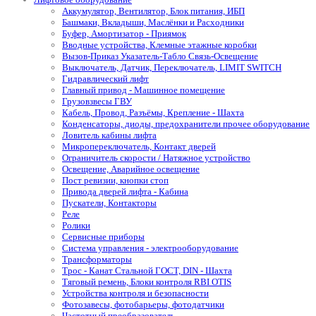
Аккумулятор, Вентилятор, Блок питания, ИБП
Башмаки, Вкладыши, Маслёнки и Расходники
Буфер, Амортизатор - Приямок
Вводные устройства, Клемные этажные коробки
Вызов-Приказ Указатель-Табло Связь-Освещение
Выключатель, Датчик, Переключатель, LIMIT SWITCH
Гидравлический лифт
Главный привод - Машинное помещение
Грузовзвесы ГВУ
Кабель, Провод, Разъёмы, Крепление - Шахта
Конденсаторы, диоды, предохранители прочее оборудование
Ловитель кабины лифта
Микропереключатель, Контакт дверей
Ограничитель скорости / Натяжное устройство
Освещение, Аварийное освещение
Пост ревизии, кнопки стоп
Привода дверей лифта - Кабина
Пускатели, Контакторы
Реле
Ролики
Сервисные приборы
Система управления - электрооборудование
Трансформаторы
Трос - Канат Стальной ГОСТ, DIN - Шахта
Тяговый ремень, Блоки контроля RBI OTIS
Устройства контроля и безопасности
Фотозавесы, фотобарьеры, фотодатчики
Частотный преобразователь