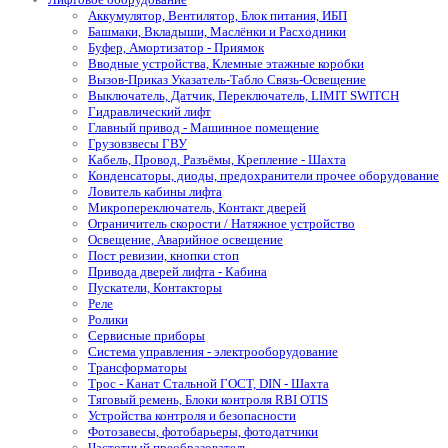
Аккумулятор, Вентилятор, Блок питания, ИБП
Башмаки, Вкладыши, Маслёнки и Расходники
Буфер, Амортизатор - Приямок
Вводные устройства, Клемные этажные коробки
Вызов-Приказ Указатель-Табло Связь-Освещение
Выключатель, Датчик, Переключатель, LIMIT SWITCH
Гидравлический лифт
Главный привод - Машинное помещение
Грузовзвесы ГВУ
Кабель, Провод, Разъёмы, Крепление - Шахта
Конденсаторы, диоды, предохранители прочее оборудование
Ловитель кабины лифта
Микропереключатель, Контакт дверей
Ограничитель скорости / Натяжное устройство
Освещение, Аварийное освещение
Пост ревизии, кнопки стоп
Привода дверей лифта - Кабина
Пускатели, Контакторы
Реле
Ролики
Сервисные приборы
Система управления - электрооборудование
Трансформаторы
Трос - Канат Стальной ГОСТ, DIN - Шахта
Тяговый ремень, Блоки контроля RBI OTIS
Устройства контроля и безопасности
Фотозавесы, фотобарьеры, фотодатчики
Частотный преобразователь