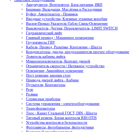
Аккумулятор, Вентилятор, Блок питания, ИБП
Башмаки, Вкладыши, Маслёнки и Расходники
Буфер, Амортизатор - Приямок
Вводные устройства, Клемные этажные коробки
Вызов-Приказ Указатель-Табло Связь-Освещение
Выключатель, Датчик, Переключатель, LIMIT SWITCH
Гидравлический лифт
Главный привод - Машинное помещение
Грузовзвесы ГВУ
Кабель, Провод, Разъёмы, Крепление - Шахта
Конденсаторы, диоды, предохранители прочее оборудование
Ловитель кабины лифта
Микропереключатель, Контакт дверей
Ограничитель скорости / Натяжное устройство
Освещение, Аварийное освещение
Пост ревизии, кнопки стоп
Привода дверей лифта - Кабина
Пускатели, Контакторы
Реле
Ролики
Сервисные приборы
Система управления - электрооборудование
Трансформаторы
Трос - Канат Стальной ГОСТ, DIN - Шахта
Тяговый ремень, Блоки контроля RBI OTIS
Устройства контроля и безопасности
Фотозавесы, фотобарьеры, фотодатчики
Частотный преобразователь