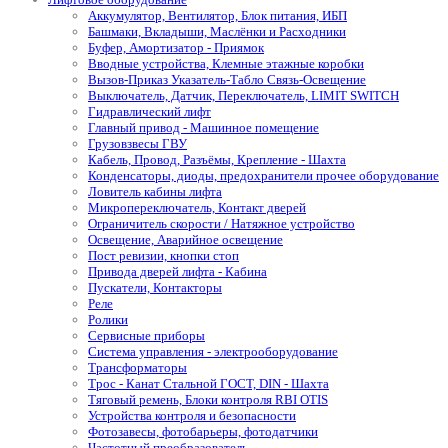
Аккумулятор, Вентилятор, Блок питания, ИБП
Башмаки, Вкладыши, Маслёнки и Расходники
Буфер, Амортизатор - Приямок
Вводные устройства, Клемные этажные коробки
Вызов-Приказ Указатель-Табло Связь-Освещение
Выключатель, Датчик, Переключатель, LIMIT SWITCH
Гидравлический лифт
Главный привод - Машинное помещение
Грузовзвесы ГВУ
Кабель, Провод, Разъёмы, Крепление - Шахта
Конденсаторы, диоды, предохранители прочее оборудование
Ловитель кабины лифта
Микропереключатель, Контакт дверей
Ограничитель скорости / Натяжное устройство
Освещение, Аварийное освещение
Пост ревизии, кнопки стоп
Привода дверей лифта - Кабина
Пускатели, Контакторы
Реле
Ролики
Сервисные приборы
Система управления - электрооборудование
Трансформаторы
Трос - Канат Стальной ГОСТ, DIN - Шахта
Тяговый ремень, Блоки контроля RBI OTIS
Устройства контроля и безопасности
Фотозавесы, фотобарьеры, фотодатчики
Частотный преобразователь