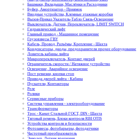
Башмаки, Вкладыши, Маслёнки и Расходники
Буфер, Амортизатор - Приямок
Вводные устройства, Клемные этажные коробки
Вызов-Приказ Указатель-Табло Связь-Освещение
Выключатель, Датчик, Переключатель, LIMIT SWITCH
Гидравлический лифт
Главный привод - Машинное помещение
Грузовзвесы ГВУ
Кабель, Провод, Разъёмы, Крепление - Шахта
Конденсаторы, диоды, предохранители прочее оборудование
Ловитель кабины лифта
Микропереключатель, Контакт дверей
Ограничитель скорости / Натяжное устройство
Освещение, Аварийное освещение
Пост ревизии, кнопки стоп
Привода дверей лифта - Кабина
Пускатели, Контакторы
Реле
Ролики
Сервисные приборы
Система управления - электрооборудование
Трансформаторы
Трос - Канат Стальной ГОСТ, DIN - Шахта
Тяговый ремень, Блоки контроля RBI OTIS
Устройства контроля и безопасности
Фотозавесы, фотобарьеры, фотодатчики
Частотный преобразователь
Энкодер, Датчик вращения