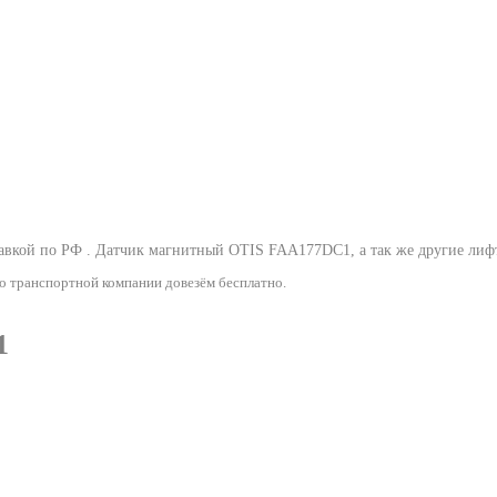
авкой по РФ .
Датчик магнитный OTIS FAA177DC1
, а так же другие ли
о транспортной компании довезём бесплатно.
1