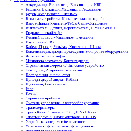
Аккумулятор, Вентилятор, Блок питания, ИБП
Башмаки, Вкладыши, Маслёнки и Расходники
Буфер, Амортизатор - Приямок
Вводные устройства, Клемные этажные коробки
Вызов-Приказ Указатель-Табло Связь-Освещение
Выключатель, Датчик, Переключатель, LIMIT SWITCH
Гидравлический лифт
Главный привод - Машинное помещение
Грузовзвесы ГВУ
Кабель, Провод, Разъёмы, Крепление - Шахта
Конденсаторы, диоды, предохранители прочее оборудование
Ловитель кабины лифта
Микропереключатель, Контакт дверей
Ограничитель скорости / Натяжное устройство
Освещение, Аварийное освещение
Пост ревизии, кнопки стоп
Привода дверей лифта - Кабина
Пускатели, Контакторы
Реле
Ролики
Сервисные приборы
Система управления - электрооборудование
Трансформаторы
Трос - Канат Стальной ГОСТ, DIN - Шахта
Тяговый ремень, Блоки контроля RBI OTIS
Устройства контроля и безопасности
Фотозавесы, фотобарьеры, фотодатчики
Частотный преобразователь