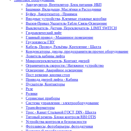
Аккумулятор, Вентилятор, Блок питания, ИБП
Башмаки, Вкладыши, Маслёнки и Расходники
Буфер, Амортизатор - Приямок
Вводные устройства, Клемные этажные коробки
Вызов-Приказ Указатель-Табло Связь-Освещение
Выключатель, Датчик, Переключатель, LIMIT SWITCH
Гидравлический лифт
Главный привод - Машинное помещение
Грузовзвесы ГВУ
Кабель, Провод, Разъёмы, Крепление - Шахта
Конденсаторы, диоды, предохранители прочее оборудование
Ловитель кабины лифта
Микропереключатель, Контакт дверей
Ограничитель скорости / Натяжное устройство
Освещение, Аварийное освещение
Пост ревизии, кнопки стоп
Привода дверей лифта - Кабина
Пускатели, Контакторы
Реле
Ролики
Сервисные приборы
Система управления - электрооборудование
Трансформаторы
Трос - Канат Стальной ГОСТ, DIN - Шахта
Тяговый ремень, Блоки контроля RBI OTIS
Устройства контроля и безопасности
Фотозавесы, фотобарьеры, фотодатчики
Частотный преобразователь