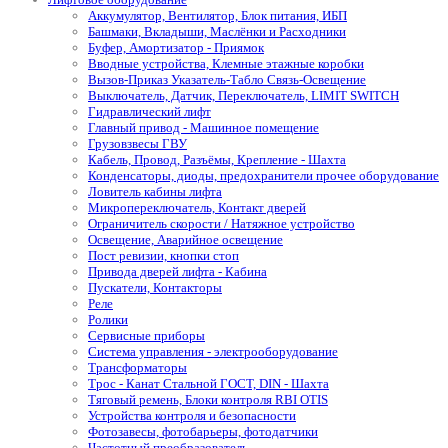
Аккумулятор, Вентилятор, Блок питания, ИБП
Башмаки, Вкладыши, Маслёнки и Расходники
Буфер, Амортизатор - Приямок
Вводные устройства, Клемные этажные коробки
Вызов-Приказ Указатель-Табло Связь-Освещение
Выключатель, Датчик, Переключатель, LIMIT SWITCH
Гидравлический лифт
Главный привод - Машинное помещение
Грузовзвесы ГВУ
Кабель, Провод, Разъёмы, Крепление - Шахта
Конденсаторы, диоды, предохранители прочее оборудование
Ловитель кабины лифта
Микропереключатель, Контакт дверей
Ограничитель скорости / Натяжное устройство
Освещение, Аварийное освещение
Пост ревизии, кнопки стоп
Привода дверей лифта - Кабина
Пускатели, Контакторы
Реле
Ролики
Сервисные приборы
Система управления - электрооборудование
Трансформаторы
Трос - Канат Стальной ГОСТ, DIN - Шахта
Тяговый ремень, Блоки контроля RBI OTIS
Устройства контроля и безопасности
Фотозавесы, фотобарьеры, фотодатчики
Частотный преобразователь