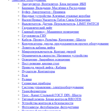
Аккумулятор, Вентилятор, Блок питания, ИБП
Башмаки, Вкладыши, Маслёнки и Расходники
Буфер, Амортизатор - Приямок
Вводные устройства, Клемные этажные коробки
Вызов-Приказ Указатель-Табло Связь-Освещение
Выключатель, Датчик, Переключатель, LIMIT SWITCH
Гидравлический лифт
Главный привод - Машинное помещение
Грузовзвесы ГВУ
Кабель, Провод, Разъёмы, Крепление - Шахта
Конденсаторы, диоды, предохранители прочее оборудование
Ловитель кабины лифта
Микропереключатель, Контакт дверей
Ограничитель скорости / Натяжное устройство
Освещение, Аварийное освещение
Пост ревизии, кнопки стоп
Привода дверей лифта - Кабина
Пускатели, Контакторы
Реле
Ролики
Сервисные приборы
Система управления - электрооборудование
Трансформаторы
Трос - Канат Стальной ГОСТ, DIN - Шахта
Тяговый ремень, Блоки контроля RBI OTIS
Устройства контроля и безопасности
Фотозавесы, фотобарьеры, фотодатчики
Частотный преобразователь