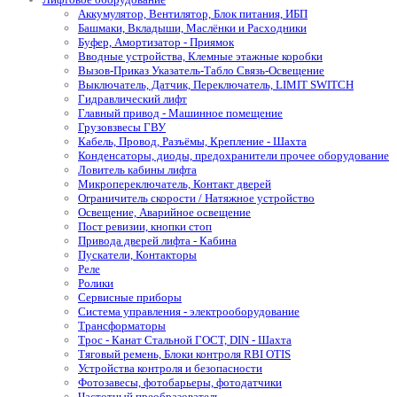
Аккумулятор, Вентилятор, Блок питания, ИБП
Башмаки, Вкладыши, Маслёнки и Расходники
Буфер, Амортизатор - Приямок
Вводные устройства, Клемные этажные коробки
Вызов-Приказ Указатель-Табло Связь-Освещение
Выключатель, Датчик, Переключатель, LIMIT SWITCH
Гидравлический лифт
Главный привод - Машинное помещение
Грузовзвесы ГВУ
Кабель, Провод, Разъёмы, Крепление - Шахта
Конденсаторы, диоды, предохранители прочее оборудование
Ловитель кабины лифта
Микропереключатель, Контакт дверей
Ограничитель скорости / Натяжное устройство
Освещение, Аварийное освещение
Пост ревизии, кнопки стоп
Привода дверей лифта - Кабина
Пускатели, Контакторы
Реле
Ролики
Сервисные приборы
Система управления - электрооборудование
Трансформаторы
Трос - Канат Стальной ГОСТ, DIN - Шахта
Тяговый ремень, Блоки контроля RBI OTIS
Устройства контроля и безопасности
Фотозавесы, фотобарьеры, фотодатчики
Частотный преобразователь