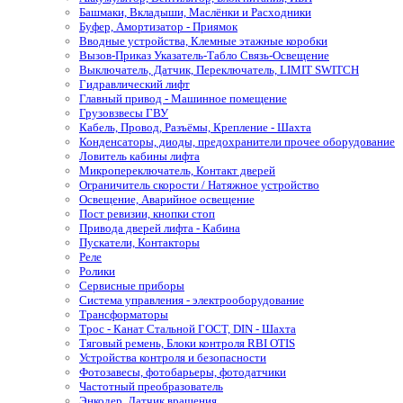
Башмаки, Вкладыши, Маслёнки и Расходники
Буфер, Амортизатор - Приямок
Вводные устройства, Клемные этажные коробки
Вызов-Приказ Указатель-Табло Связь-Освещение
Выключатель, Датчик, Переключатель, LIMIT SWITCH
Гидравлический лифт
Главный привод - Машинное помещение
Грузовзвесы ГВУ
Кабель, Провод, Разъёмы, Крепление - Шахта
Конденсаторы, диоды, предохранители прочее оборудование
Ловитель кабины лифта
Микропереключатель, Контакт дверей
Ограничитель скорости / Натяжное устройство
Освещение, Аварийное освещение
Пост ревизии, кнопки стоп
Привода дверей лифта - Кабина
Пускатели, Контакторы
Реле
Ролики
Сервисные приборы
Система управления - электрооборудование
Трансформаторы
Трос - Канат Стальной ГОСТ, DIN - Шахта
Тяговый ремень, Блоки контроля RBI OTIS
Устройства контроля и безопасности
Фотозавесы, фотобарьеры, фотодатчики
Частотный преобразователь
Энкодер, Датчик вращения