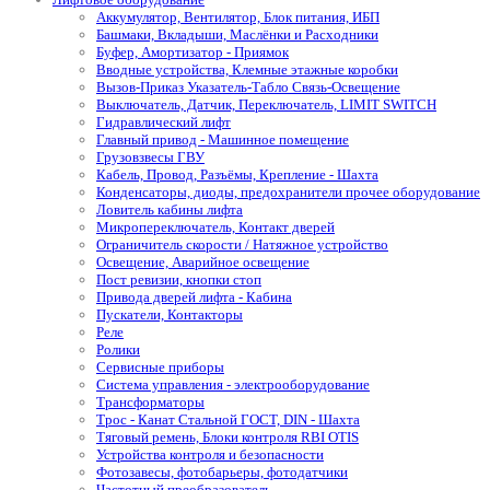
Аккумулятор, Вентилятор, Блок питания, ИБП
Башмаки, Вкладыши, Маслёнки и Расходники
Буфер, Амортизатор - Приямок
Вводные устройства, Клемные этажные коробки
Вызов-Приказ Указатель-Табло Связь-Освещение
Выключатель, Датчик, Переключатель, LIMIT SWITCH
Гидравлический лифт
Главный привод - Машинное помещение
Грузовзвесы ГВУ
Кабель, Провод, Разъёмы, Крепление - Шахта
Конденсаторы, диоды, предохранители прочее оборудование
Ловитель кабины лифта
Микропереключатель, Контакт дверей
Ограничитель скорости / Натяжное устройство
Освещение, Аварийное освещение
Пост ревизии, кнопки стоп
Привода дверей лифта - Кабина
Пускатели, Контакторы
Реле
Ролики
Сервисные приборы
Система управления - электрооборудование
Трансформаторы
Трос - Канат Стальной ГОСТ, DIN - Шахта
Тяговый ремень, Блоки контроля RBI OTIS
Устройства контроля и безопасности
Фотозавесы, фотобарьеры, фотодатчики
Частотный преобразователь