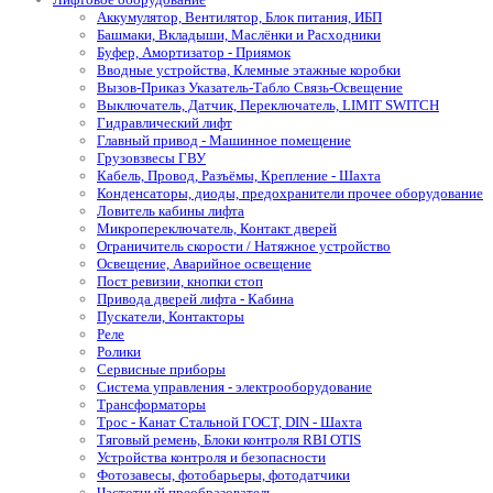
Аккумулятор, Вентилятор, Блок питания, ИБП
Башмаки, Вкладыши, Маслёнки и Расходники
Буфер, Амортизатор - Приямок
Вводные устройства, Клемные этажные коробки
Вызов-Приказ Указатель-Табло Связь-Освещение
Выключатель, Датчик, Переключатель, LIMIT SWITCH
Гидравлический лифт
Главный привод - Машинное помещение
Грузовзвесы ГВУ
Кабель, Провод, Разъёмы, Крепление - Шахта
Конденсаторы, диоды, предохранители прочее оборудование
Ловитель кабины лифта
Микропереключатель, Контакт дверей
Ограничитель скорости / Натяжное устройство
Освещение, Аварийное освещение
Пост ревизии, кнопки стоп
Привода дверей лифта - Кабина
Пускатели, Контакторы
Реле
Ролики
Сервисные приборы
Система управления - электрооборудование
Трансформаторы
Трос - Канат Стальной ГОСТ, DIN - Шахта
Тяговый ремень, Блоки контроля RBI OTIS
Устройства контроля и безопасности
Фотозавесы, фотобарьеры, фотодатчики
Частотный преобразователь