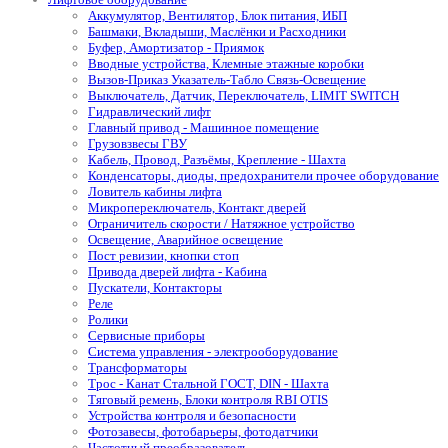
Аккумулятор, Вентилятор, Блок питания, ИБП
Башмаки, Вкладыши, Маслёнки и Расходники
Буфер, Амортизатор - Приямок
Вводные устройства, Клемные этажные коробки
Вызов-Приказ Указатель-Табло Связь-Освещение
Выключатель, Датчик, Переключатель, LIMIT SWITCH
Гидравлический лифт
Главный привод - Машинное помещение
Грузовзвесы ГВУ
Кабель, Провод, Разъёмы, Крепление - Шахта
Конденсаторы, диоды, предохранители прочее оборудование
Ловитель кабины лифта
Микропереключатель, Контакт дверей
Ограничитель скорости / Натяжное устройство
Освещение, Аварийное освещение
Пост ревизии, кнопки стоп
Привода дверей лифта - Кабина
Пускатели, Контакторы
Реле
Ролики
Сервисные приборы
Система управления - электрооборудование
Трансформаторы
Трос - Канат Стальной ГОСТ, DIN - Шахта
Тяговый ремень, Блоки контроля RBI OTIS
Устройства контроля и безопасности
Фотозавесы, фотобарьеры, фотодатчики
Частотный преобразователь