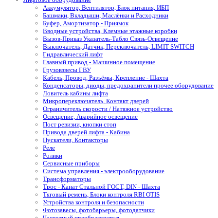
Аккумулятор, Вентилятор, Блок питания, ИБП
Башмаки, Вкладыши, Маслёнки и Расходники
Буфер, Амортизатор - Приямок
Вводные устройства, Клемные этажные коробки
Вызов-Приказ Указатель-Табло Связь-Освещение
Выключатель, Датчик, Переключатель, LIMIT SWITCH
Гидравлический лифт
Главный привод - Машинное помещение
Грузовзвесы ГВУ
Кабель, Провод, Разъёмы, Крепление - Шахта
Конденсаторы, диоды, предохранители прочее оборудование
Ловитель кабины лифта
Микропереключатель, Контакт дверей
Ограничитель скорости / Натяжное устройство
Освещение, Аварийное освещение
Пост ревизии, кнопки стоп
Привода дверей лифта - Кабина
Пускатели, Контакторы
Реле
Ролики
Сервисные приборы
Система управления - электрооборудование
Трансформаторы
Трос - Канат Стальной ГОСТ, DIN - Шахта
Тяговый ремень, Блоки контроля RBI OTIS
Устройства контроля и безопасности
Фотозавесы, фотобарьеры, фотодатчики
Частотный преобразователь