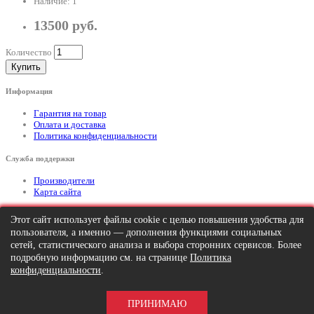
Наличие: 1
13500 руб.
Количество
Купить
Информация
Гарантия на товар
Оплата и доставка
Политика конфиденциальности
Служба поддержки
Производители
Карта сайта
Дополнительно
Этот сайт использует файлы cookie с целью повышения удобства для
пользователя, а именно — дополнения функциями социальных
Тел: +7 (495) 646-82-95
mailto:info@apexx.ru
сетей, статистического анализа и выбора сторонних сервисов. Более
подробную информацию см. на странице
Политика
Вся информация и цены на товар, размещенные на данном сайте, носят
конфиденциальности
.
информационный характер и ни при каких обстоятельствах не является
публичной офертой!
ПРИНИМАЮ
APEXX 7 © 2026