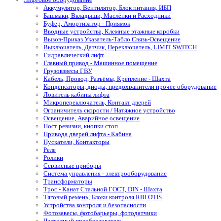
Аккумулятор, Вентилятор, Блок питания, ИБП
Башмаки, Вкладыши, Маслёнки и Расходники
Буфер, Амортизатор - Приямок
Вводные устройства, Клемные этажные коробки
Вызов-Приказ Указатель-Табло Связь-Освещение
Выключатель, Датчик, Переключатель, LIMIT SWITCH
Гидравлический лифт
Главный привод - Машинное помещение
Грузовзвесы ГВУ
Кабель, Провод, Разъёмы, Крепление - Шахта
Конденсаторы, диоды, предохранители прочее оборудование
Ловитель кабины лифта
Микропереключатель, Контакт дверей
Ограничитель скорости / Натяжное устройство
Освещение, Аварийное освещение
Пост ревизии, кнопки стоп
Привода дверей лифта - Кабина
Пускатели, Контакторы
Реле
Ролики
Сервисные приборы
Система управления - электрооборудование
Трансформаторы
Трос - Канат Стальной ГОСТ, DIN - Шахта
Тяговый ремень, Блоки контроля RBI OTIS
Устройства контроля и безопасности
Фотозавесы, фотобарьеры, фотодатчики
Частотный преобразователь