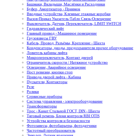
Башмаки, Вкладыши, Маслёнки и Расходники
Буфер, Амортизатор - Приямок
Вводные устройства, Клемные этажные коробки
Вызов-Приказ Указатель-Табло Связь-Освещение
Выключатель, Датчик, Переключатель, LIMIT SWITCH
Гидравлический лифт
Главный привод - Машинное помещение
Грузовзвесы ГВУ
Кабель, Провод, Разъёмы, Крепление - Шахта
Конденсаторы, диоды, предохранители прочее оборудование
Ловитель кабины лифта
Микропереключатель, Контакт дверей
Ограничитель скорости / Натяжное устройство
Освещение, Аварийное освещение
Пост ревизии, кнопки стоп
Привода дверей лифта - Кабина
Пускатели, Контакторы
Реле
Ролики
Сервисные приборы
Система управления - электрооборудование
Трансформаторы
Трос - Канат Стальной ГОСТ, DIN - Шахта
Тяговый ремень, Блоки контроля RBI OTIS
Устройства контроля и безопасности
Фотозавесы, фотобарьеры, фотодатчики
Частотный преобразователь
Энкодер, Датчик вращения