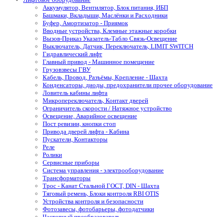
Аккумулятор, Вентилятор, Блок питания, ИБП
Башмаки, Вкладыши, Маслёнки и Расходники
Буфер, Амортизатор - Приямок
Вводные устройства, Клемные этажные коробки
Вызов-Приказ Указатель-Табло Связь-Освещение
Выключатель, Датчик, Переключатель, LIMIT SWITCH
Гидравлический лифт
Главный привод - Машинное помещение
Грузовзвесы ГВУ
Кабель, Провод, Разъёмы, Крепление - Шахта
Конденсаторы, диоды, предохранители прочее оборудование
Ловитель кабины лифта
Микропереключатель, Контакт дверей
Ограничитель скорости / Натяжное устройство
Освещение, Аварийное освещение
Пост ревизии, кнопки стоп
Привода дверей лифта - Кабина
Пускатели, Контакторы
Реле
Ролики
Сервисные приборы
Система управления - электрооборудование
Трансформаторы
Трос - Канат Стальной ГОСТ, DIN - Шахта
Тяговый ремень, Блоки контроля RBI OTIS
Устройства контроля и безопасности
Фотозавесы, фотобарьеры, фотодатчики
Частотный преобразователь