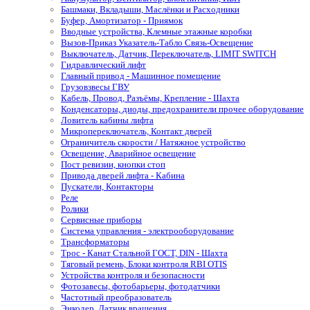
Башмаки, Вкладыши, Маслёнки и Расходники
Буфер, Амортизатор - Приямок
Вводные устройства, Клемные этажные коробки
Вызов-Приказ Указатель-Табло Связь-Освещение
Выключатель, Датчик, Переключатель, LIMIT SWITCH
Гидравлический лифт
Главный привод - Машинное помещение
Грузовзвесы ГВУ
Кабель, Провод, Разъёмы, Крепление - Шахта
Конденсаторы, диоды, предохранители прочее оборудование
Ловитель кабины лифта
Микропереключатель, Контакт дверей
Ограничитель скорости / Натяжное устройство
Освещение, Аварийное освещение
Пост ревизии, кнопки стоп
Привода дверей лифта - Кабина
Пускатели, Контакторы
Реле
Ролики
Сервисные приборы
Система управления - электрооборудование
Трансформаторы
Трос - Канат Стальной ГОСТ, DIN - Шахта
Тяговый ремень, Блоки контроля RBI OTIS
Устройства контроля и безопасности
Фотозавесы, фотобарьеры, фотодатчики
Частотный преобразователь
Энкодер, Датчик вращения