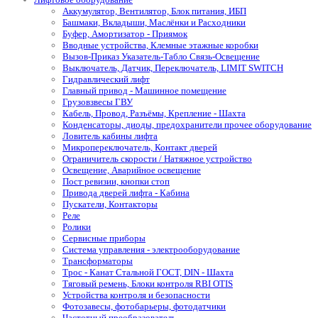
Аккумулятор, Вентилятор, Блок питания, ИБП
Башмаки, Вкладыши, Маслёнки и Расходники
Буфер, Амортизатор - Приямок
Вводные устройства, Клемные этажные коробки
Вызов-Приказ Указатель-Табло Связь-Освещение
Выключатель, Датчик, Переключатель, LIMIT SWITCH
Гидравлический лифт
Главный привод - Машинное помещение
Грузовзвесы ГВУ
Кабель, Провод, Разъёмы, Крепление - Шахта
Конденсаторы, диоды, предохранители прочее оборудование
Ловитель кабины лифта
Микропереключатель, Контакт дверей
Ограничитель скорости / Натяжное устройство
Освещение, Аварийное освещение
Пост ревизии, кнопки стоп
Привода дверей лифта - Кабина
Пускатели, Контакторы
Реле
Ролики
Сервисные приборы
Система управления - электрооборудование
Трансформаторы
Трос - Канат Стальной ГОСТ, DIN - Шахта
Тяговый ремень, Блоки контроля RBI OTIS
Устройства контроля и безопасности
Фотозавесы, фотобарьеры, фотодатчики
Частотный преобразователь