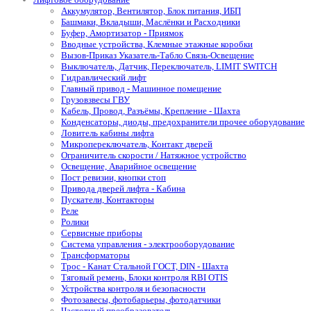
Аккумулятор, Вентилятор, Блок питания, ИБП
Башмаки, Вкладыши, Маслёнки и Расходники
Буфер, Амортизатор - Приямок
Вводные устройства, Клемные этажные коробки
Вызов-Приказ Указатель-Табло Связь-Освещение
Выключатель, Датчик, Переключатель, LIMIT SWITCH
Гидравлический лифт
Главный привод - Машинное помещение
Грузовзвесы ГВУ
Кабель, Провод, Разъёмы, Крепление - Шахта
Конденсаторы, диоды, предохранители прочее оборудование
Ловитель кабины лифта
Микропереключатель, Контакт дверей
Ограничитель скорости / Натяжное устройство
Освещение, Аварийное освещение
Пост ревизии, кнопки стоп
Привода дверей лифта - Кабина
Пускатели, Контакторы
Реле
Ролики
Сервисные приборы
Система управления - электрооборудование
Трансформаторы
Трос - Канат Стальной ГОСТ, DIN - Шахта
Тяговый ремень, Блоки контроля RBI OTIS
Устройства контроля и безопасности
Фотозавесы, фотобарьеры, фотодатчики
Частотный преобразователь