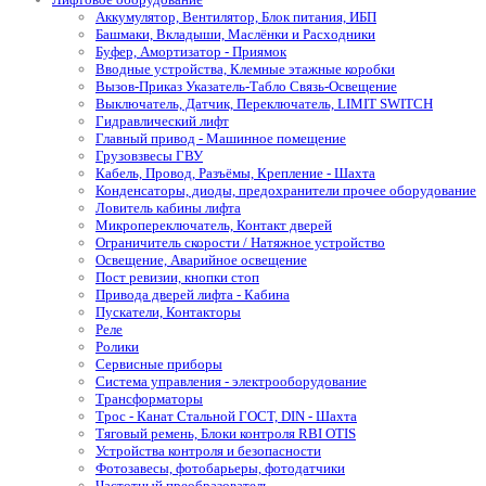
Аккумулятор, Вентилятор, Блок питания, ИБП
Башмаки, Вкладыши, Маслёнки и Расходники
Буфер, Амортизатор - Приямок
Вводные устройства, Клемные этажные коробки
Вызов-Приказ Указатель-Табло Связь-Освещение
Выключатель, Датчик, Переключатель, LIMIT SWITCH
Гидравлический лифт
Главный привод - Машинное помещение
Грузовзвесы ГВУ
Кабель, Провод, Разъёмы, Крепление - Шахта
Конденсаторы, диоды, предохранители прочее оборудование
Ловитель кабины лифта
Микропереключатель, Контакт дверей
Ограничитель скорости / Натяжное устройство
Освещение, Аварийное освещение
Пост ревизии, кнопки стоп
Привода дверей лифта - Кабина
Пускатели, Контакторы
Реле
Ролики
Сервисные приборы
Система управления - электрооборудование
Трансформаторы
Трос - Канат Стальной ГОСТ, DIN - Шахта
Тяговый ремень, Блоки контроля RBI OTIS
Устройства контроля и безопасности
Фотозавесы, фотобарьеры, фотодатчики
Частотный преобразователь