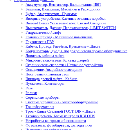
Аккумулятор, Вентилятор, Блок питания, ИБП
Башмаки, Вкладыши, Маслёнки и Расходники
Буфер, Амортизатор - Приямок
Вводные устройства, Клемные этажные коробки
Вызов-Приказ Указатель-Табло Связь-Освещение
Выключатель, Датчик, Переключатель, LIMIT SWITCH
Гидравлический лифт
Главный привод - Машинное помещение
Грузовзвесы ГВУ
Кабель, Провод, Разъёмы, Крепление - Шахта
Конденсаторы, диоды, предохранители прочее оборудование
Ловитель кабины лифта
Микропереключатель, Контакт дверей
Ограничитель скорости / Натяжное устройство
Освещение, Аварийное освещение
Пост ревизии, кнопки стоп
Привода дверей лифта - Кабина
Пускатели, Контакторы
Реле
Ролики
Сервисные приборы
Система управления - электрооборудование
Трансформаторы
Трос - Канат Стальной ГОСТ, DIN - Шахта
Тяговый ремень, Блоки контроля RBI OTIS
Устройства контроля и безопасности
Фотозавесы, фотобарьеры, фотодатчики
Частотный преобразователь