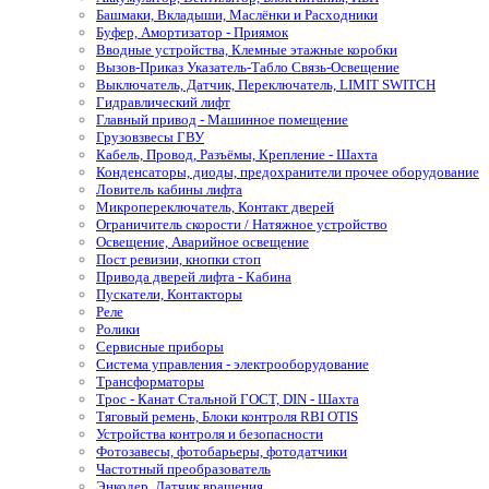
Башмаки, Вкладыши, Маслёнки и Расходники
Буфер, Амортизатор - Приямок
Вводные устройства, Клемные этажные коробки
Вызов-Приказ Указатель-Табло Связь-Освещение
Выключатель, Датчик, Переключатель, LIMIT SWITCH
Гидравлический лифт
Главный привод - Машинное помещение
Грузовзвесы ГВУ
Кабель, Провод, Разъёмы, Крепление - Шахта
Конденсаторы, диоды, предохранители прочее оборудование
Ловитель кабины лифта
Микропереключатель, Контакт дверей
Ограничитель скорости / Натяжное устройство
Освещение, Аварийное освещение
Пост ревизии, кнопки стоп
Привода дверей лифта - Кабина
Пускатели, Контакторы
Реле
Ролики
Сервисные приборы
Система управления - электрооборудование
Трансформаторы
Трос - Канат Стальной ГОСТ, DIN - Шахта
Тяговый ремень, Блоки контроля RBI OTIS
Устройства контроля и безопасности
Фотозавесы, фотобарьеры, фотодатчики
Частотный преобразователь
Энкодер, Датчик вращения