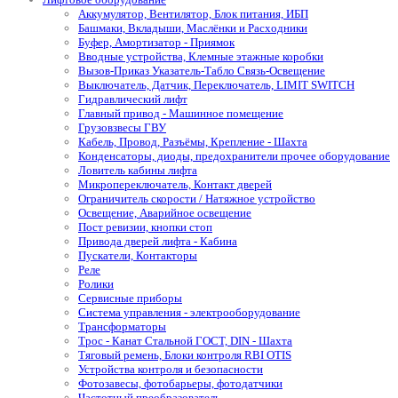
Аккумулятор, Вентилятор, Блок питания, ИБП
Башмаки, Вкладыши, Маслёнки и Расходники
Буфер, Амортизатор - Приямок
Вводные устройства, Клемные этажные коробки
Вызов-Приказ Указатель-Табло Связь-Освещение
Выключатель, Датчик, Переключатель, LIMIT SWITCH
Гидравлический лифт
Главный привод - Машинное помещение
Грузовзвесы ГВУ
Кабель, Провод, Разъёмы, Крепление - Шахта
Конденсаторы, диоды, предохранители прочее оборудование
Ловитель кабины лифта
Микропереключатель, Контакт дверей
Ограничитель скорости / Натяжное устройство
Освещение, Аварийное освещение
Пост ревизии, кнопки стоп
Привода дверей лифта - Кабина
Пускатели, Контакторы
Реле
Ролики
Сервисные приборы
Система управления - электрооборудование
Трансформаторы
Трос - Канат Стальной ГОСТ, DIN - Шахта
Тяговый ремень, Блоки контроля RBI OTIS
Устройства контроля и безопасности
Фотозавесы, фотобарьеры, фотодатчики
Частотный преобразователь