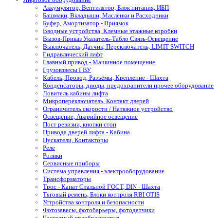
Аккумулятор, Вентилятор, Блок питания, ИБП
Башмаки, Вкладыши, Маслёнки и Расходники
Буфер, Амортизатор - Приямок
Вводные устройства, Клемные этажные коробки
Вызов-Приказ Указатель-Табло Связь-Освещение
Выключатель, Датчик, Переключатель, LIMIT SWITCH
Гидравлический лифт
Главный привод - Машинное помещение
Грузовзвесы ГВУ
Кабель, Провод, Разъёмы, Крепление - Шахта
Конденсаторы, диоды, предохранители прочее оборудование
Ловитель кабины лифта
Микропереключатель, Контакт дверей
Ограничитель скорости / Натяжное устройство
Освещение, Аварийное освещение
Пост ревизии, кнопки стоп
Привода дверей лифта - Кабина
Пускатели, Контакторы
Реле
Ролики
Сервисные приборы
Система управления - электрооборудование
Трансформаторы
Трос - Канат Стальной ГОСТ, DIN - Шахта
Тяговый ремень, Блоки контроля RBI OTIS
Устройства контроля и безопасности
Фотозавесы, фотобарьеры, фотодатчики
Частотный преобразователь