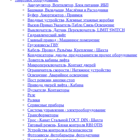
Аккумулятор, Вентилятор, Блок питания, ИБП
Башмаки, Вкладыши, Маслёнки и Расходники
Буфер, Амортизатор - Приямок
Вводные устройства, Клемные этажные коробки
Вызов-Приказ Указатель-Табло Связь-Освещение
Выключатель, Датчик, Переключатель, LIMIT SWITCH
Гидравлический лифт
Главный привод - Машинное помещение
Грузовзвесы ГВУ
Кабель, Провод, Разъёмы, Крепление - Шахта
Конденсаторы, диоды, предохранители прочее оборудование
Ловитель кабины лифта
Микропереключатель, Контакт дверей
Ограничитель скорости / Натяжное устройство
Освещение, Аварийное освещение
Пост ревизии, кнопки стоп
Привода дверей лифта - Кабина
Пускатели, Контакторы
Реле
Ролики
Сервисные приборы
Система управления - электрооборудование
Трансформаторы
Трос - Канат Стальной ГОСТ, DIN - Шахта
Тяговый ремень, Блоки контроля RBI OTIS
Устройства контроля и безопасности
Фотозавесы, фотобарьеры, фотодатчики
Частотный преобразователь