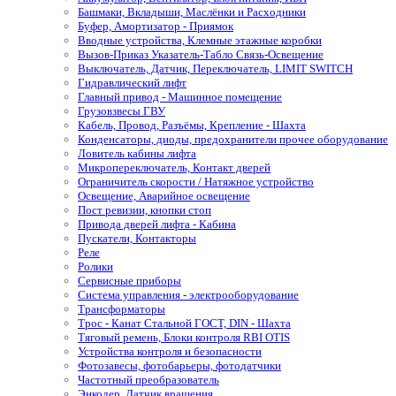
Башмаки, Вкладыши, Маслёнки и Расходники
Буфер, Амортизатор - Приямок
Вводные устройства, Клемные этажные коробки
Вызов-Приказ Указатель-Табло Связь-Освещение
Выключатель, Датчик, Переключатель, LIMIT SWITCH
Гидравлический лифт
Главный привод - Машинное помещение
Грузовзвесы ГВУ
Кабель, Провод, Разъёмы, Крепление - Шахта
Конденсаторы, диоды, предохранители прочее оборудование
Ловитель кабины лифта
Микропереключатель, Контакт дверей
Ограничитель скорости / Натяжное устройство
Освещение, Аварийное освещение
Пост ревизии, кнопки стоп
Привода дверей лифта - Кабина
Пускатели, Контакторы
Реле
Ролики
Сервисные приборы
Система управления - электрооборудование
Трансформаторы
Трос - Канат Стальной ГОСТ, DIN - Шахта
Тяговый ремень, Блоки контроля RBI OTIS
Устройства контроля и безопасности
Фотозавесы, фотобарьеры, фотодатчики
Частотный преобразователь
Энкодер, Датчик вращения