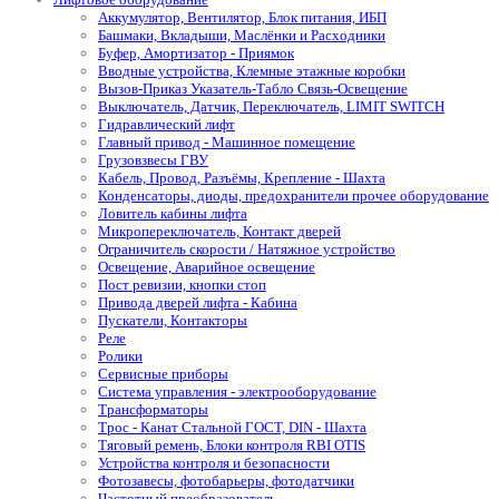
Аккумулятор, Вентилятор, Блок питания, ИБП
Башмаки, Вкладыши, Маслёнки и Расходники
Буфер, Амортизатор - Приямок
Вводные устройства, Клемные этажные коробки
Вызов-Приказ Указатель-Табло Связь-Освещение
Выключатель, Датчик, Переключатель, LIMIT SWITCH
Гидравлический лифт
Главный привод - Машинное помещение
Грузовзвесы ГВУ
Кабель, Провод, Разъёмы, Крепление - Шахта
Конденсаторы, диоды, предохранители прочее оборудование
Ловитель кабины лифта
Микропереключатель, Контакт дверей
Ограничитель скорости / Натяжное устройство
Освещение, Аварийное освещение
Пост ревизии, кнопки стоп
Привода дверей лифта - Кабина
Пускатели, Контакторы
Реле
Ролики
Сервисные приборы
Система управления - электрооборудование
Трансформаторы
Трос - Канат Стальной ГОСТ, DIN - Шахта
Тяговый ремень, Блоки контроля RBI OTIS
Устройства контроля и безопасности
Фотозавесы, фотобарьеры, фотодатчики
Частотный преобразователь