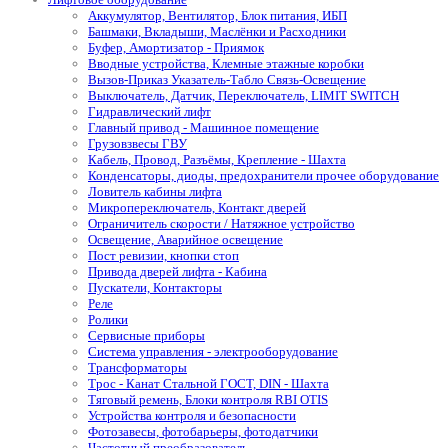
Аккумулятор, Вентилятор, Блок питания, ИБП
Башмаки, Вкладыши, Маслёнки и Расходники
Буфер, Амортизатор - Приямок
Вводные устройства, Клемные этажные коробки
Вызов-Приказ Указатель-Табло Связь-Освещение
Выключатель, Датчик, Переключатель, LIMIT SWITCH
Гидравлический лифт
Главный привод - Машинное помещение
Грузовзвесы ГВУ
Кабель, Провод, Разъёмы, Крепление - Шахта
Конденсаторы, диоды, предохранители прочее оборудование
Ловитель кабины лифта
Микропереключатель, Контакт дверей
Ограничитель скорости / Натяжное устройство
Освещение, Аварийное освещение
Пост ревизии, кнопки стоп
Привода дверей лифта - Кабина
Пускатели, Контакторы
Реле
Ролики
Сервисные приборы
Система управления - электрооборудование
Трансформаторы
Трос - Канат Стальной ГОСТ, DIN - Шахта
Тяговый ремень, Блоки контроля RBI OTIS
Устройства контроля и безопасности
Фотозавесы, фотобарьеры, фотодатчики
Частотный преобразователь