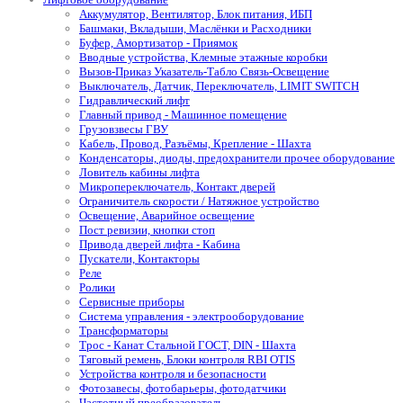
Аккумулятор, Вентилятор, Блок питания, ИБП
Башмаки, Вкладыши, Маслёнки и Расходники
Буфер, Амортизатор - Приямок
Вводные устройства, Клемные этажные коробки
Вызов-Приказ Указатель-Табло Связь-Освещение
Выключатель, Датчик, Переключатель, LIMIT SWITCH
Гидравлический лифт
Главный привод - Машинное помещение
Грузовзвесы ГВУ
Кабель, Провод, Разъёмы, Крепление - Шахта
Конденсаторы, диоды, предохранители прочее оборудование
Ловитель кабины лифта
Микропереключатель, Контакт дверей
Ограничитель скорости / Натяжное устройство
Освещение, Аварийное освещение
Пост ревизии, кнопки стоп
Привода дверей лифта - Кабина
Пускатели, Контакторы
Реле
Ролики
Сервисные приборы
Система управления - электрооборудование
Трансформаторы
Трос - Канат Стальной ГОСТ, DIN - Шахта
Тяговый ремень, Блоки контроля RBI OTIS
Устройства контроля и безопасности
Фотозавесы, фотобарьеры, фотодатчики
Частотный преобразователь