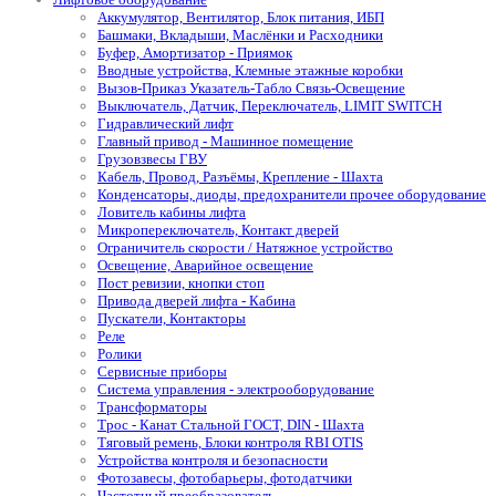
Аккумулятор, Вентилятор, Блок питания, ИБП
Башмаки, Вкладыши, Маслёнки и Расходники
Буфер, Амортизатор - Приямок
Вводные устройства, Клемные этажные коробки
Вызов-Приказ Указатель-Табло Связь-Освещение
Выключатель, Датчик, Переключатель, LIMIT SWITCH
Гидравлический лифт
Главный привод - Машинное помещение
Грузовзвесы ГВУ
Кабель, Провод, Разъёмы, Крепление - Шахта
Конденсаторы, диоды, предохранители прочее оборудование
Ловитель кабины лифта
Микропереключатель, Контакт дверей
Ограничитель скорости / Натяжное устройство
Освещение, Аварийное освещение
Пост ревизии, кнопки стоп
Привода дверей лифта - Кабина
Пускатели, Контакторы
Реле
Ролики
Сервисные приборы
Система управления - электрооборудование
Трансформаторы
Трос - Канат Стальной ГОСТ, DIN - Шахта
Тяговый ремень, Блоки контроля RBI OTIS
Устройства контроля и безопасности
Фотозавесы, фотобарьеры, фотодатчики
Частотный преобразователь