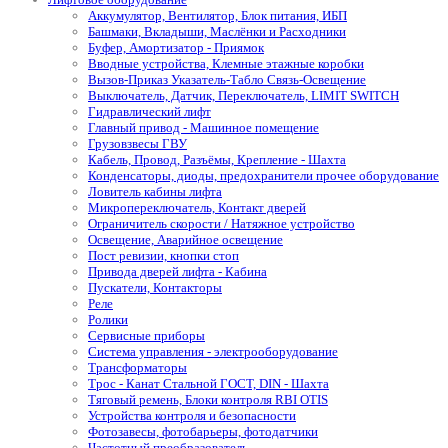
Аккумулятор, Вентилятор, Блок питания, ИБП
Башмаки, Вкладыши, Маслёнки и Расходники
Буфер, Амортизатор - Приямок
Вводные устройства, Клемные этажные коробки
Вызов-Приказ Указатель-Табло Связь-Освещение
Выключатель, Датчик, Переключатель, LIMIT SWITCH
Гидравлический лифт
Главный привод - Машинное помещение
Грузовзвесы ГВУ
Кабель, Провод, Разъёмы, Крепление - Шахта
Конденсаторы, диоды, предохранители прочее оборудование
Ловитель кабины лифта
Микропереключатель, Контакт дверей
Ограничитель скорости / Натяжное устройство
Освещение, Аварийное освещение
Пост ревизии, кнопки стоп
Привода дверей лифта - Кабина
Пускатели, Контакторы
Реле
Ролики
Сервисные приборы
Система управления - электрооборудование
Трансформаторы
Трос - Канат Стальной ГОСТ, DIN - Шахта
Тяговый ремень, Блоки контроля RBI OTIS
Устройства контроля и безопасности
Фотозавесы, фотобарьеры, фотодатчики
Частотный преобразователь