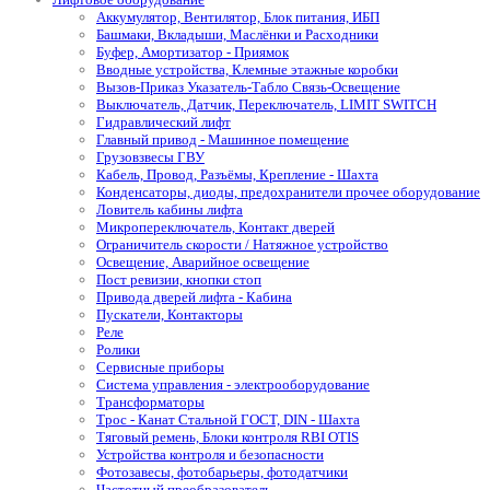
Аккумулятор, Вентилятор, Блок питания, ИБП
Башмаки, Вкладыши, Маслёнки и Расходники
Буфер, Амортизатор - Приямок
Вводные устройства, Клемные этажные коробки
Вызов-Приказ Указатель-Табло Связь-Освещение
Выключатель, Датчик, Переключатель, LIMIT SWITCH
Гидравлический лифт
Главный привод - Машинное помещение
Грузовзвесы ГВУ
Кабель, Провод, Разъёмы, Крепление - Шахта
Конденсаторы, диоды, предохранители прочее оборудование
Ловитель кабины лифта
Микропереключатель, Контакт дверей
Ограничитель скорости / Натяжное устройство
Освещение, Аварийное освещение
Пост ревизии, кнопки стоп
Привода дверей лифта - Кабина
Пускатели, Контакторы
Реле
Ролики
Сервисные приборы
Система управления - электрооборудование
Трансформаторы
Трос - Канат Стальной ГОСТ, DIN - Шахта
Тяговый ремень, Блоки контроля RBI OTIS
Устройства контроля и безопасности
Фотозавесы, фотобарьеры, фотодатчики
Частотный преобразователь