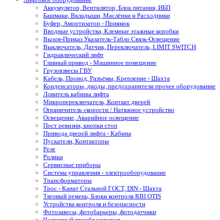
Аккумулятор, Вентилятор, Блок питания, ИБП
Башмаки, Вкладыши, Маслёнки и Расходники
Буфер, Амортизатор - Приямок
Вводные устройства, Клемные этажные коробки
Вызов-Приказ Указатель-Табло Связь-Освещение
Выключатель, Датчик, Переключатель, LIMIT SWITCH
Гидравлический лифт
Главный привод - Машинное помещение
Грузовзвесы ГВУ
Кабель, Провод, Разъёмы, Крепление - Шахта
Конденсаторы, диоды, предохранители прочее оборудование
Ловитель кабины лифта
Микропереключатель, Контакт дверей
Ограничитель скорости / Натяжное устройство
Освещение, Аварийное освещение
Пост ревизии, кнопки стоп
Привода дверей лифта - Кабина
Пускатели, Контакторы
Реле
Ролики
Сервисные приборы
Система управления - электрооборудование
Трансформаторы
Трос - Канат Стальной ГОСТ, DIN - Шахта
Тяговый ремень, Блоки контроля RBI OTIS
Устройства контроля и безопасности
Фотозавесы, фотобарьеры, фотодатчики
Частотный преобразователь