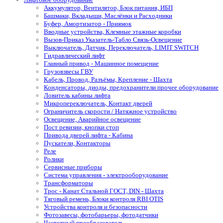
Аккумулятор, Вентилятор, Блок питания, ИБП
Башмаки, Вкладыши, Маслёнки и Расходники
Буфер, Амортизатор - Приямок
Вводные устройства, Клемные этажные коробки
Вызов-Приказ Указатель-Табло Связь-Освещение
Выключатель, Датчик, Переключатель, LIMIT SWITCH
Гидравлический лифт
Главный привод - Машинное помещение
Грузовзвесы ГВУ
Кабель, Провод, Разъёмы, Крепление - Шахта
Конденсаторы, диоды, предохранители прочее оборудование
Ловитель кабины лифта
Микропереключатель, Контакт дверей
Ограничитель скорости / Натяжное устройство
Освещение, Аварийное освещение
Пост ревизии, кнопки стоп
Привода дверей лифта - Кабина
Пускатели, Контакторы
Реле
Ролики
Сервисные приборы
Система управления - электрооборудование
Трансформаторы
Трос - Канат Стальной ГОСТ, DIN - Шахта
Тяговый ремень, Блоки контроля RBI OTIS
Устройства контроля и безопасности
Фотозавесы, фотобарьеры, фотодатчики
Частотный преобразователь